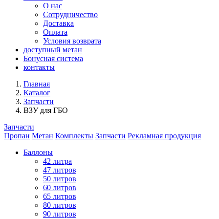
О нас
Сотрудничество
Доставка
Оплата
Условия возврата
доступный метан
Бонусная система
контакты
Главная
Каталог
Запчасти
ВЗУ для ГБО
Запчасти
Пропан
Метан
Комплекты
Запчасти
Рекламная продукция
Баллоны
42 литра
47 литров
50 литров
60 литров
65 литров
80 литров
90 литров